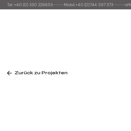
Tel: +40 (0) 330 226653
Mobil +40 (0)744 597 373
of
Zurück zu Projekten