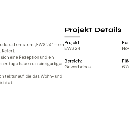
Projekt Details
Projekt:
Fer
iederrad entsteht „EWS 24“ – ein
EWS 24
No
Keller).
 sich eine Rezeption und ein
Bereich:
Flä
iketage haben ein einzigartiges
Gewerbebau
67
hitektur auf, die das Wohn- und
ichtet.