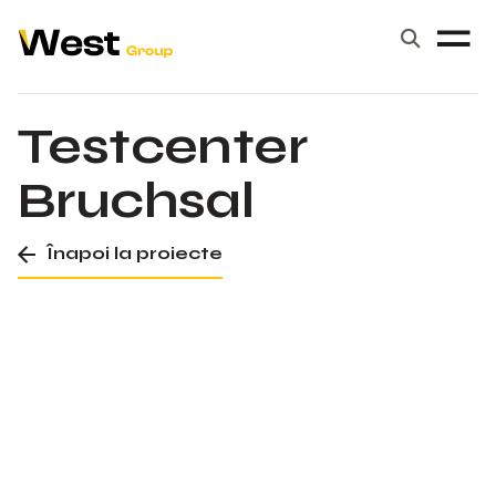
ACASĂ
GRUPUL WEST
SERVICII
PORTOFOLIU
CARIERE
SUBANTREPRIZĂ
CONTACT
Testcenter
Bruchsal
Înapoi la proiecte